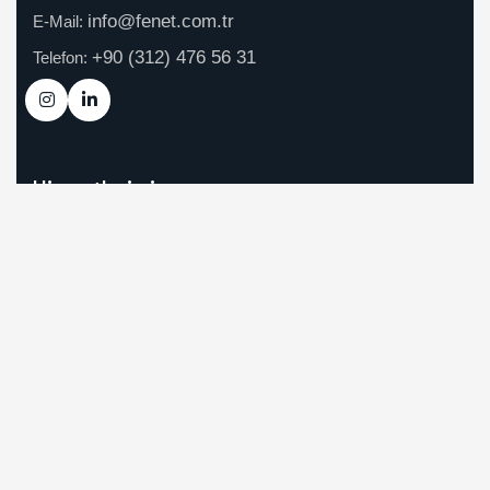
info@fenet.com.tr
E-Mail:
+90 (312) 476 56 31
Telefon:
Hizmetlerimiz
Siber Güvenlik
Veri Merkezi ve Altyapı
Yazılım Geliştirme
Hızlı Bağlantılar
Anasayfa
Hakkımızda